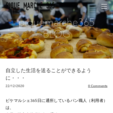
Home
Menu
piquemarche365
Access
Contact
BLOG
About
Blog
自立した生活を送ることができるよう
に・・・
22/12/2020
0 Comments
ピケマルシェ365日に通所しているパン職人（利用者）
は、