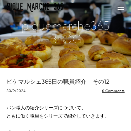
Home
Menu
piquemarche365
Access
Contact
BLOG
About
Blog
ピケマルシェ365日の職員紹介 その12
30/9/2024
0 Comments
パン職人の紹介シリーズにつづいて、
ともに働く職員をシリーズで紹介していきます。